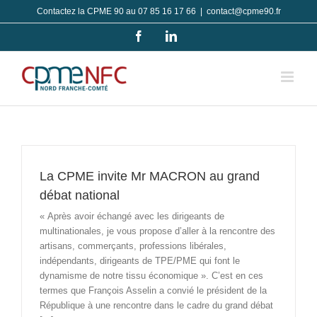
Passer
Contactez la CPME 90 au 07 85 16 17 66
|
contact@cpme90.fr
au
Facebook
LinkedIn
contenu
La CPME invite Mr MACRON au grand
débat national
« Après avoir échangé avec les dirigeants de
multinationales, je vous propose d’aller à la rencontre des
artisans, commerçants, professions libérales,
indépendants, dirigeants de TPE/PME qui font le
dynamisme de notre tissu économique ». C’est en ces
termes que François Asselin a convié le président de la
République à une rencontre dans le cadre du grand débat