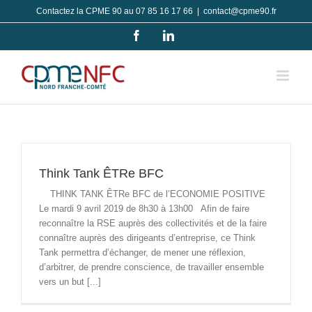
Passer
Contactez la CPME 90 au 07 85 16 17 66
|
contact@cpme90.fr
au
Facebook
LinkedIn
contenu
Think Tank ÊTRe BFC
THINK TANK ÊTRe BFC de l’ECONOMIE POSITIVE
Le mardi 9 avril 2019 de 8h30 à 13h00 Afin de faire
reconnaître la RSE auprès des collectivités et de la faire
connaître auprès des dirigeants d’entreprise, ce Think
Tank permettra d’échanger, de mener une réflexion,
d’arbitrer, de prendre conscience, de travailler ensemble
vers un but [...]