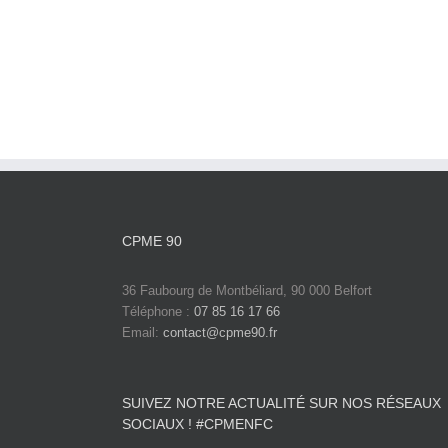
CPME 90
36 Faubourg de Montbéliard, 90 000 Belfort
Téléphone :
07 85 16 17 66
Email:
contact@cpme90.fr
SUIVEZ NOTRE ACTUALITÉ SUR NOS RÉSEAUX
SOCIAUX ! #CPMENFC