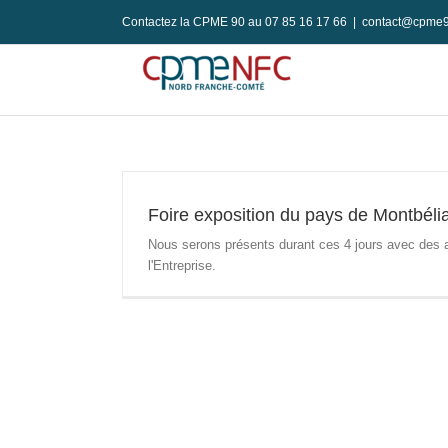
Passer
Contactez la CPME 90 au 07 85 16 17 66
|
contact@cpme9
au
contenu
Foire exposition du pays de Montbéli
Nous serons présents durant ces 4 jours avec des 
l'Entreprise.