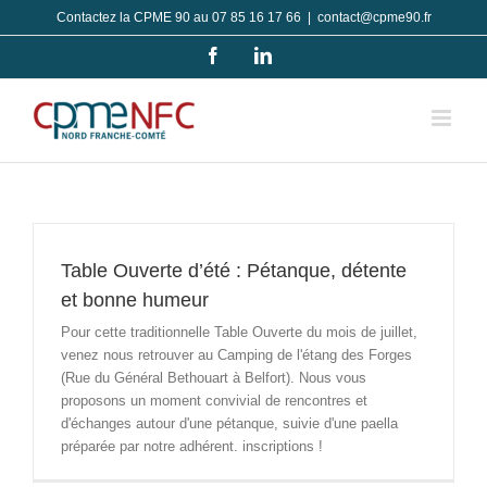
Passer
Contactez la CPME 90 au 07 85 16 17 66
|
contact@cpme90.fr
au
Facebook
LinkedIn
contenu
Table Ouverte d’été : Pétanque, détente
et bonne humeur
Pour cette traditionnelle Table Ouverte du mois de juillet,
venez nous retrouver au Camping de l'étang des Forges
(Rue du Général Bethouart à Belfort). Nous vous
proposons un moment convivial de rencontres et
d'échanges autour d'une pétanque, suivie d'une paella
préparée par notre adhérent. inscriptions !