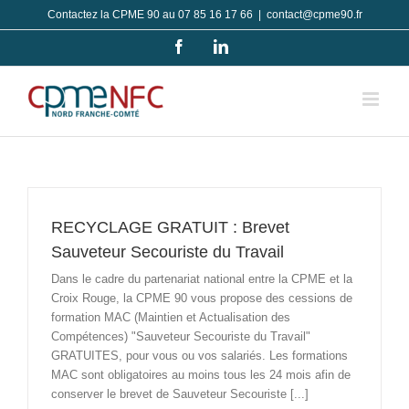
Passer
Contactez la CPME 90 au 07 85 16 17 66
|
contact@cpme90.fr
au
Facebook
LinkedIn
contenu
RECYCLAGE GRATUIT : Brevet
Sauveteur Secouriste du Travail
Dans le cadre du partenariat national entre la CPME et la
Croix Rouge, la CPME 90 vous propose des cessions de
formation MAC (Maintien et Actualisation des
Compétences) "Sauveteur Secouriste du Travail"
GRATUITES, pour vous ou vos salariés. Les formations
MAC sont obligatoires au moins tous les 24 mois afin de
conserver le brevet de Sauveteur Secouriste [...]