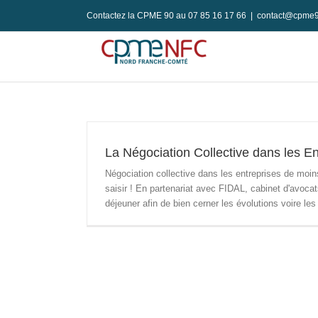
Passer
Contactez la CPME 90 au 07 85 16 17 66
|
contact@cpme9
au
contenu
La Négociation Collective dans les En
Négociation collective dans les entreprises de moi
saisir ! En partenariat avec FIDAL, cabinet d'avocat
déjeuner afin de bien cerner les évolutions voire l