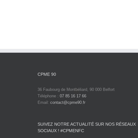
CPME 90
36 Faubourg de Montbéliard, 90 000 Belfort
Téléphone :
07 85 16 17 66
Email:
contact@cpme90.fr
SUIVEZ NOTRE ACTUALITÉ SUR NOS RÉSEAUX
SOCIAUX ! #CPMENFC