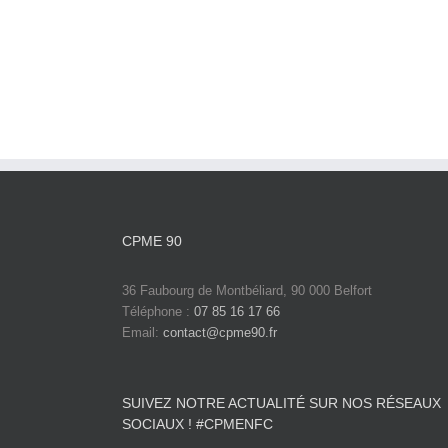
CPME 90
36 Faubourg de Montbéliard, 90 000 Belfort
Téléphone :
07 85 16 17 66
Email:
contact@cpme90.fr
SUIVEZ NOTRE ACTUALITÉ SUR NOS RÉSEAUX
SOCIAUX ! #CPMENFC