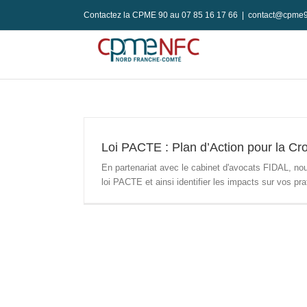
Passer
Contactez la CPME 90 au 07 85 16 17 66
|
contact@cpme9
au
contenu
Loi PACTE : Plan d’Action pour la Cr
En partenariat avec le cabinet d'avocats FIDAL, nou
loi PACTE et ainsi identifier les impacts sur vos 