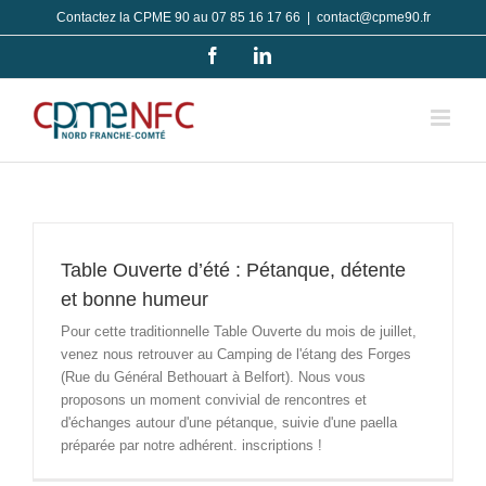
Passer
Contactez la CPME 90 au 07 85 16 17 66
|
contact@cpme90.fr
au
Facebook
LinkedIn
contenu
Table Ouverte d’été : Pétanque, détente
et bonne humeur
Pour cette traditionnelle Table Ouverte du mois de juillet,
venez nous retrouver au Camping de l'étang des Forges
(Rue du Général Bethouart à Belfort). Nous vous
proposons un moment convivial de rencontres et
d'échanges autour d'une pétanque, suivie d'une paella
préparée par notre adhérent. inscriptions !