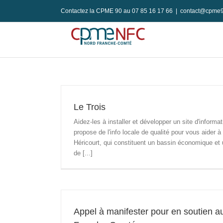
Passer
Contactez la CPME 90 au 07 85 16 17 66
|
contact@cpme9
au
contenu
Le Trois
Aidez-les à installer et développer un site d'inform
propose de l'info locale de qualité pour vous aider 
Héricourt, qui constituent un bassin économique et u
de [...]
Appel à manifester pour en soutien au