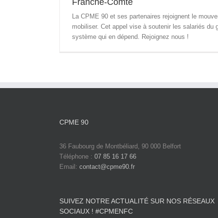
Franche-Comté
La CPME 90 et ses partenaires rejoignent le mouvem
mobiliser. Cet appel vise à soutenir les salariés du 
système qui en dépend. Rejoignez nous !
CPME 90
36 Faubourg de Montbéliard, 90 000 Belfort
Téléphone :
07 85 16 17 66
Email:
contact@cpme90.fr
SUIVEZ NOTRE ACTUALITÉ SUR NOS RÉSEAUX
SOCIAUX ! #CPMENFC