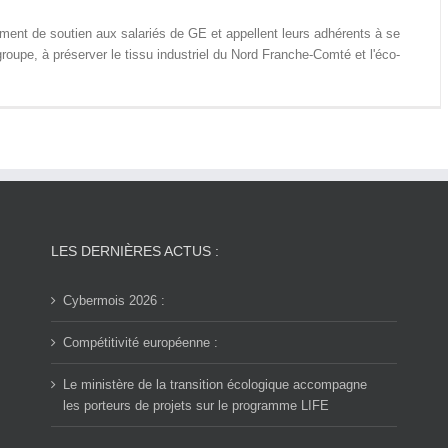
ent de soutien aux salariés de GE et appellent leurs adhérents à se
groupe, à préserver le tissu industriel du Nord Franche-Comté et l'éco-
LES DERNIÈRES ACTUS :
Cybermois 2026 :
Compétitivité européenne :
Le ministère de la transition écologique accompagne
les porteurs de projets sur le programme LIFE