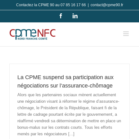
Passer
Contactez la CPME 90 au 07 85 16 17 66
|
contact@cpme90.fr
au
Facebook
LinkedIn
contenu
La CPME suspend sa participation aux
négociations sur l’assurance-chômage
Alors que les partenaires sociaux mènent actuellement
une négociation visant à réformer le régime d’assurance-
chômage, le Président de la République, faisant fi de la
lettre de cadrage pourtant écrite par le gouvernement, a
réaffirmé vendredi sa détermination de mettre en place un
bonus-malus sur les contrats courts. Tous les efforts
menés par les négociateurs [...]