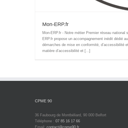
Mon-ERP.fr
Mon-ERP.fr - Notre métier Premier réseau national s
ERP.fr propose un accompagnement inédit dédié au
démarches de mise en conformité, d’accessibilité et
matière d’accessibilité et [...]
CPME 90
36 Faubourg de Montbéliard, 90 000 Belfort
Téléphone :
07 85 16 17 66
Email:
contact@cpme90.fr