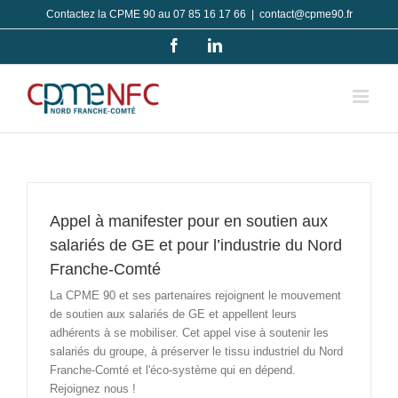
Passer
Contactez la CPME 90 au 07 85 16 17 66
|
contact@cpme90.fr
au
Facebook
LinkedIn
contenu
Appel à manifester pour en soutien aux
salariés de GE et pour l’industrie du Nord
Franche-Comté
La CPME 90 et ses partenaires rejoignent le mouvement
de soutien aux salariés de GE et appellent leurs
adhérents à se mobiliser. Cet appel vise à soutenir les
salariés du groupe, à préserver le tissu industriel du Nord
Franche-Comté et l'éco-système qui en dépend.
Rejoignez nous !