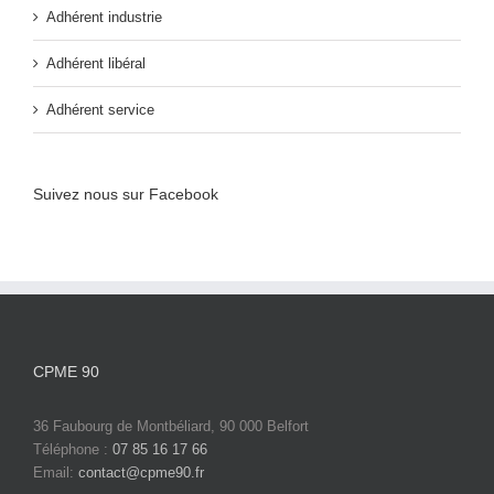
Adhérent industrie
Adhérent libéral
Adhérent service
Suivez nous sur Facebook
CPME 90
36 Faubourg de Montbéliard, 90 000 Belfort
Téléphone :
07 85 16 17 66
Email:
contact@cpme90.fr