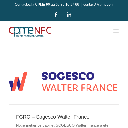
Passer
Contactez la CPME 90 au 07 85 16 17 66
|
contact@cpme90.fr
au
Facebook
LinkedIn
contenu
FCRC – Sogesco Walter France
Notre métier Le cabinet SOGESCO Walter France a été