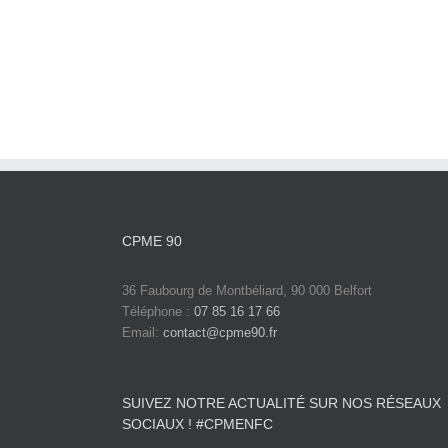
CPME 90
36 Faubourg de Montbéliard, 90 000 Belfort
Téléphone :
07 85 16 17 66
Email:
contact@cpme90.fr
SUIVEZ NOTRE ACTUALITÉ SUR NOS RÉSEAUX
SOCIAUX ! #CPMENFC