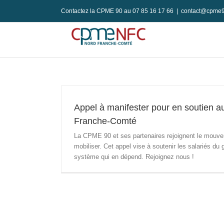
Passer
Contactez la CPME 90 au 07 85 16 17 66
|
contact@cpme9
au
contenu
Appel à manifester pour en soutien au
Franche-Comté
La CPME 90 et ses partenaires rejoignent le mouvem
mobiliser. Cet appel vise à soutenir les salariés du 
système qui en dépend. Rejoignez nous !