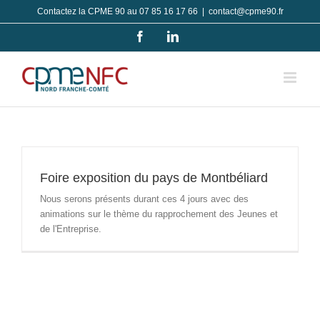
Passer
Contactez la CPME 90 au 07 85 16 17 66
|
contact@cpme90.fr
au
Facebook
LinkedIn
contenu
Foire exposition du pays de Montbéliard
Nous serons présents durant ces 4 jours avec des
animations sur le thème du rapprochement des Jeunes et
de l'Entreprise.