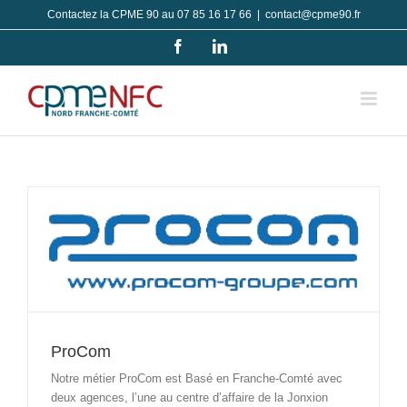
Passer
Contactez la CPME 90 au 07 85 16 17 66
|
contact@cpme90.fr
au
Facebook
LinkedIn
contenu
ProCom
Notre métier ProCom est Basé en Franche-Comté avec
deux agences, l’une au centre d’affaire de la Jonxion