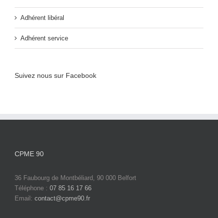
Adhérent libéral
Adhérent service
Suivez nous sur Facebook
CPME 90
36 Faubourg de Montbéliard, 90 000 Belfort
Téléphone :
07 85 16 17 66
Email:
contact@cpme90.fr