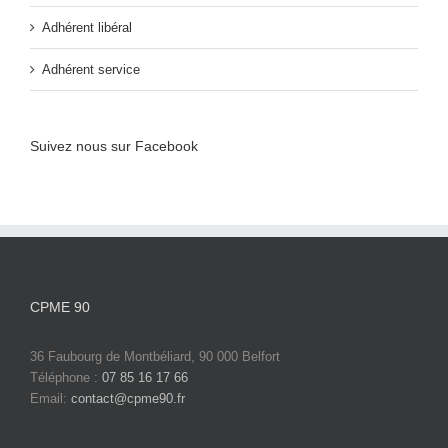
Adhérent libéral
Adhérent service
Suivez nous sur Facebook
CPME 90
36 Faubourg de Montbéliard, 90 000 Belfort
Téléphone :
07 85 16 17 66
Email:
contact@cpme90.fr