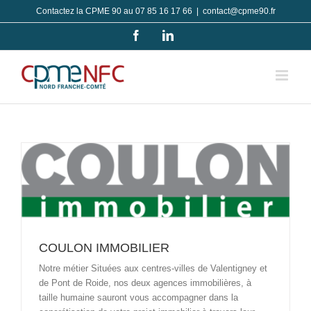
Passer
Contactez la CPME 90 au 07 85 16 17 66
|
contact@cpme90.fr
au
Facebook
LinkedIn
contenu
COULON IMMOBILIER
Notre métier Situées aux centres-villes de Valentigney et
de Pont de Roide, nos deux agences immobilières, à
taille humaine sauront vous accompagner dans la