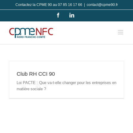
Passer
Contactez la CPME 90 au 07 85 16 17 66
|
contact@cpme90.fr
au
Facebook
LinkedIn
contenu
Club RH CCI 90
Loi PACTE : Que va-t-elle changer pour les entreprises en
matière sociale ?