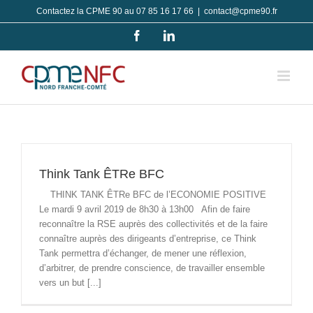
Passer
Contactez la CPME 90 au 07 85 16 17 66
|
contact@cpme90.fr
au
Facebook
LinkedIn
contenu
Think Tank ÊTRe BFC
THINK TANK ÊTRe BFC de l’ECONOMIE POSITIVE
Le mardi 9 avril 2019 de 8h30 à 13h00 Afin de faire
reconnaître la RSE auprès des collectivités et de la faire
connaître auprès des dirigeants d’entreprise, ce Think
Tank permettra d’échanger, de mener une réflexion,
d’arbitrer, de prendre conscience, de travailler ensemble
vers un but [...]