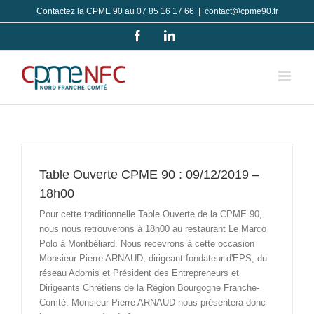
Passer
Contactez la CPME 90 au 07 85 16 17 66
|
contact@cpme90.fr
au
Facebook
LinkedIn
contenu
Table Ouverte CPME 90 : 09/12/2019 –
18h00
Pour cette traditionnelle Table Ouverte de la CPME 90,
nous nous retrouverons à 18h00 au restaurant Le Marco
Polo à Montbéliard. Nous recevrons à cette occasion
Monsieur Pierre ARNAUD, dirigeant fondateur d'EPS, du
réseau Adomis et Président des Entrepreneurs et
Dirigeants Chrétiens de la Région Bourgogne Franche-
Comté. Monsieur Pierre ARNAUD nous présentera donc