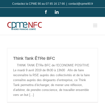
Passer
Contactez la CPME 90 au 07 85 16 17 66
|
contact@cpme90.fr
au
Facebook
LinkedIn
contenu
Think Tank ÊTRe BFC
THINK TANK ÊTRe BFC de l’ECONOMIE POSITIVE
Le mardi 9 avril 2019 de 8h30 à 13h00 Afin de faire
reconnaître la RSE auprès des collectivités et de la faire
connaître auprès des dirigeants d’entreprise, ce Think
Tank permettra d’échanger, de mener une réflexion,
d’arbitrer, de prendre conscience, de travailler ensemble
vers un but [...]