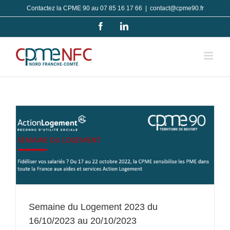
Passer
Contactez la CPME 90 au 07 85 16 17 66
|
contact@cpme90.fr
au
Facebook
LinkedIn
contenu
Semaine du Logement 2023 du
16/10/2023 au 20/10/2023