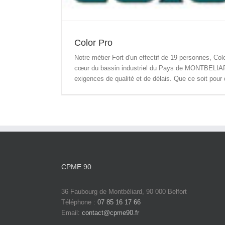
Color Pro
Notre métier Fort d'un effectif de 19 personnes, Colo
cœur du bassin industriel du Pays de MONTBELIAR
exigences de qualité et de délais. Que ce soit pour 
CPME 90
36 Faubourg de Montbéliard, 90 000 Belfort
Téléphone :
07 85 16 17 66
Email:
contact@cpme90.fr