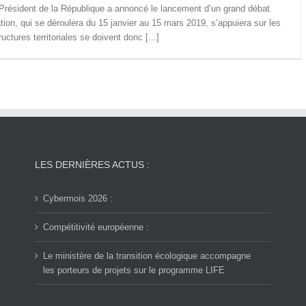
résident de la République a annoncé le lancement d’un grand débat
tation, qui se déroulera du 15 janvier au 15 mars 2019, s’appuiera sur les
ctures territoriales se doivent donc [...]
LES DERNIÈRES ACTUS :
Cybermois 2026 :
Compétitivité européenne :
Le ministère de la transition écologique accompagne
les porteurs de projets sur le programme LIFE