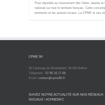
Pour répondre au mouvement des Gilets Jaunes le P
national sur tout le territoire français. Cette concer
territoires et les acteurs locaux. La CPME et ses stru
CPME 90
36 Faubourg de Montbéliard, 90 000 Belfort
Téléphone :
07 85 16 17 66
Email:
contact@cpme90.fr
SUIVEZ NOTRE ACTUALITÉ SUR NOS RÉSEAUX
SOCIAUX ! #CPMENFC