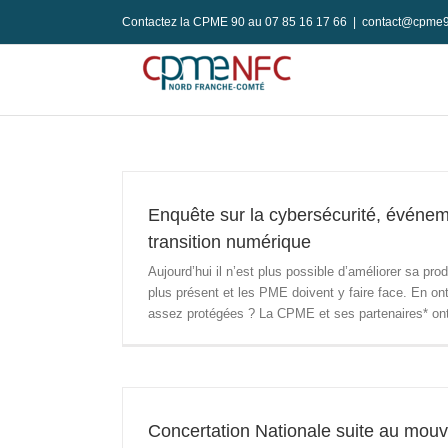
Passer
Contactez la CPME 90 au 07 85 16 17 66
|
contact@cpme9
au
contenu
Enquête sur la cybersécurité, événem
transition numérique
Aujourd’hui il n’est plus possible d’améliorer sa pr
plus présent et les PME doivent y faire face. En o
assez protégées ? La CPME et ses partenaires* ont 
Concertation Nationale suite au mouv