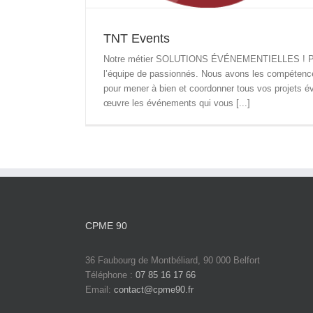
TNT Events
Notre métier SOLUTIONS ÉVÉNEMENTIELLES ! Presta
l’équipe de passionnés. Nous avons les compétences,
pour mener à bien et coordonner tous vos proje
œuvre les événements qui vous [...]
CPME 90
36 Faubourg de Montbéliard, 90 000 Belfort
Téléphone :
07 85 16 17 66
Email:
contact@cpme90.fr