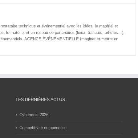
taire technique et événementiel avec les idées, le matériel et
 le matériel et un réseau de partenaires (lieux, traiteurs, artistes…),
ts événementiels. AGENCE ÉVÉNEMENTIELLE Imaginer et mettre en
LES DERNIÈRES ACTUS :
Cybermois 2026 :
Compétitivité européenne :