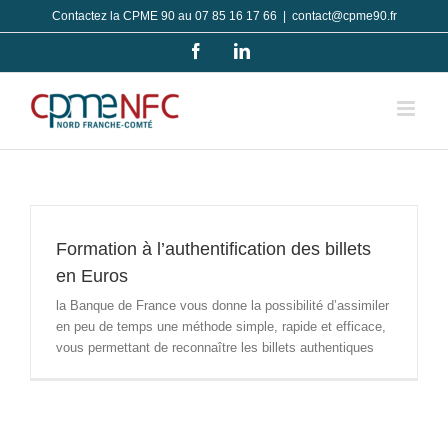
Passer
Contactez la CPME 90 au 07 85 16 17 66
|
contact@cpme90.fr
au
Facebook
LinkedIn
contenu
Formation à l’authentification des billets
en Euros
la Banque de France vous donne la possibilité d’assimiler
en peu de temps une méthode simple, rapide et efficace,
vous permettant de reconnaître les billets authentiques