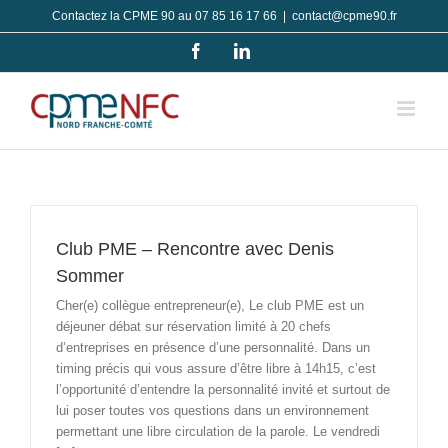
Passer
Contactez la CPME 90 au 07 85 16 17 66
|
contact@cpme90.fr
au
Facebook
LinkedIn
contenu
Club PME – Rencontre avec Denis
Sommer
Cher(e) collègue entrepreneur(e), Le club PME est un
déjeuner débat sur réservation limité à 20 chefs
d’entreprises en présence d’une personnalité. Dans un
timing précis qui vous assure d’être libre à 14h15, c’est
l’opportunité d’entendre la personnalité invité et surtout de
lui poser toutes vos questions dans un environnement
permettant une libre circulation de la parole. Le vendredi