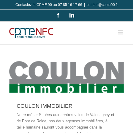
Passer
Contactez la CPME 90 au 07 85 16 17 66
|
contact@cpme90.fr
au
Facebook
LinkedIn
contenu
COULON IMMOBILIER
Notre métier Situées aux centres-villes de Valentigney et
de Pont de Roide, nos deux agences immobilières, à
taille humaine sauront vous accompagner dans la