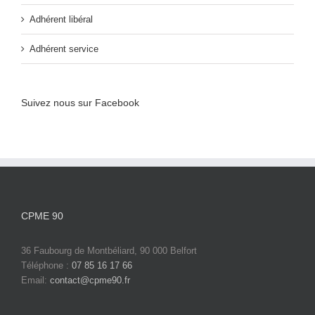
Adhérent libéral
Adhérent service
Suivez nous sur Facebook
CPME 90
36 Faubourg de Montbéliard, 90 000 Belfort
Téléphone :
07 85 16 17 66
Email:
contact@cpme90.fr