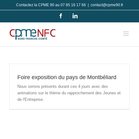
Passer
Contactez la CPME 90 au 07 85 16 17 66
|
contact@cpme90.fr
au
Facebook
LinkedIn
contenu
Foire exposition du pays de Montbéliard
Nous serons présents durant ces 4 jours avec des
animations sur le thème du rapprochement des Jeunes et
de l'Entreprise.