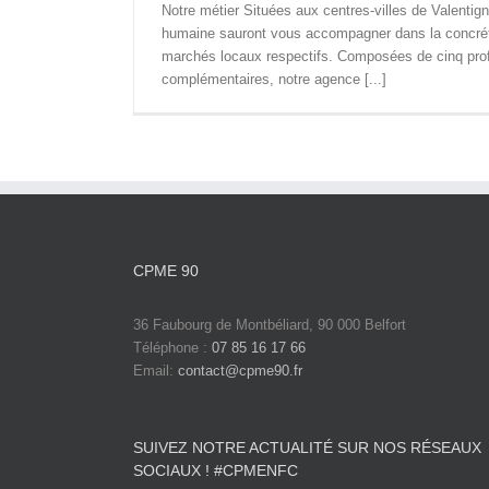
Notre métier Situées aux centres-villes de Valentig
humaine sauront vous accompagner dans la concrétis
marchés locaux respectifs. Composées de cinq profe
complémentaires, notre agence [...]
CPME 90
36 Faubourg de Montbéliard, 90 000 Belfort
Téléphone :
07 85 16 17 66
Email:
contact@cpme90.fr
SUIVEZ NOTRE ACTUALITÉ SUR NOS RÉSEAUX
SOCIAUX ! #CPMENFC