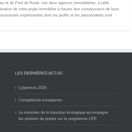
ney et de Pont de Roide, nos deux agences immobilières, à taille
ation de votre projet immobilier à travers leur connaissance de leurs
ssionnels expérimentés dont les profils et les personnalités sont
LES DERNIÈRES ACTUS :
Cybermois 2026 :
Compétitivité européenne :
Le ministère de la transition écologique accompagne
les porteurs de projets sur le programme LIFE