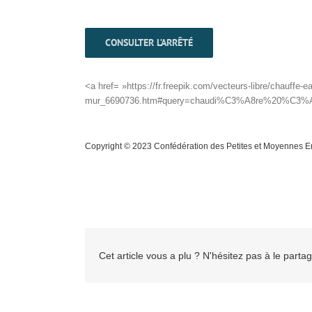
CONSULTER L’ARRÊTÉ
<a href= »https://fr.freepik.com/vecteurs-libre/chauffe-
mur_6690736.htm#query=chaudi%C3%A8re%20%C3%A0%2
Copyright © 2023 Confédération des Petites et Moyennes Entr
Cet article vous a plu ? N'hésitez pas à le partag