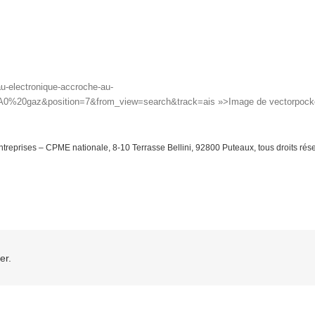
eau-electronique-accroche-au-
0gaz&position=7&from_view=search&track=ais »>Image de vectorpocket
eprises – CPME nationale, 8-10 Terrasse Bellini, 92800 Puteaux, tous droits réserv
er.