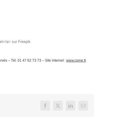
</a> sur Freepik
és – Tél. 01 47 62 73 73 – Site internet :
www.cpme.fr
Facebook
X
LinkedIn
Email