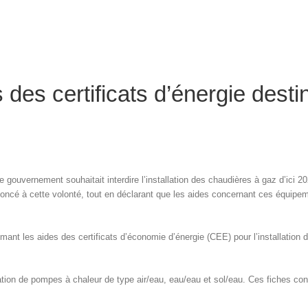
es certificats d’énergie destiné
le gouvernement souhaitait interdire l’installation des chaudières à gaz d’ici 2
enoncé à cette volonté, tout en déclarant que les aides concernant ces équi
rimant les aides des certificats d’économie d’énergie (CEE) pour l’installatio
allation de pompes à chaleur de type air/eau, eau/eau et sol/eau. Ces fiches con