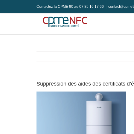
Passer
Contactez la CPME 90 au 07 85 16 17 66
|
contact@cpme9
au
contenu
Suppression des aides des certificats d’é