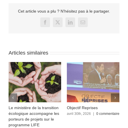
Cet article vous a plu ? N'hésitez pas à le partager.
Facebook
X
LinkedIn
Email
Articles similaires
Le ministère de la transition
Objectif Reprises
F
écologique accompagne les
re
avril 30th, 2026
|
0 commentaire
a
c
porteurs de projets sur le
programme LIFE