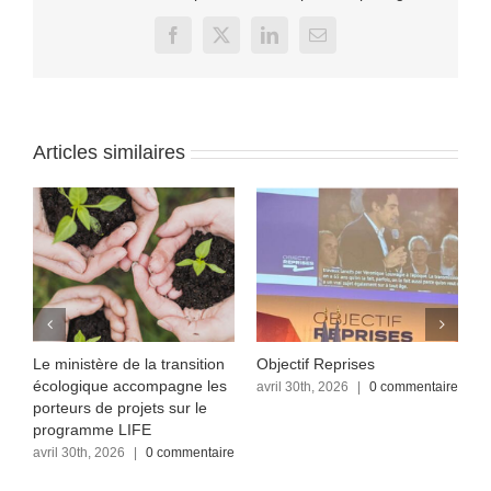
Facebook
X
LinkedIn
Email
Articles similaires
Le ministère de la transition
Objectif Reprises
F
écologique accompagne les
re
avril 30th, 2026
|
0 commentaire
a
c
porteurs de projets sur le
programme LIFE
avril 30th, 2026
|
0 commentaire