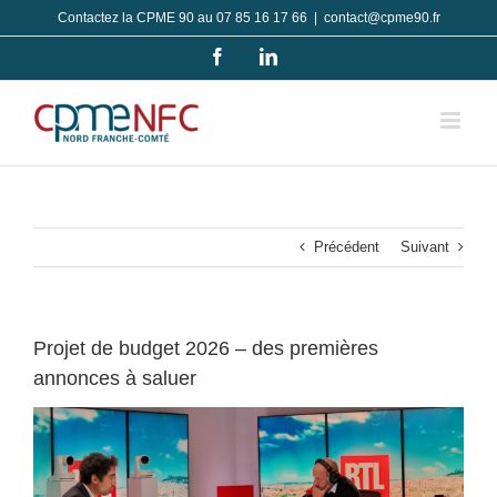
Passer
Contactez la CPME 90 au 07 85 16 17 66
|
contact@cpme90.fr
au
Facebook
LinkedIn
contenu
Précédent
Suivant
Projet de budget 2026 – des premières
annonces à saluer