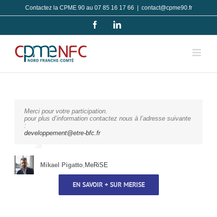
Passer
Contactez la CPME 90 au 07 85 16 17 66
|
contact@cpme90.fr
au
Facebook
LinkedIn
contenu
Merci pour votre participation.
pour plus d’information contactez nous à l’adresse suivante
:
developpement@etre-bfc.fr
Mikael Pigatto
,
MeRiSE
EN SAVOIR + SUR MERISE