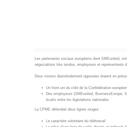
Les partenaires sociaux européens dont SMEunited, ont c
négociations très tendus, employeurs et représentants d
Deux visions diamétralement opposées étaient en prése
Un front uni du côté de la Confédération européen
Des employeurs (SMEunited, BusinessEurope, SGI
écarts entre les législations nationales
La CPME défendait deux lignes rouges :
Le caractère volontaire du télétravail
Le refus d’une liste de coûts directs et indirects 