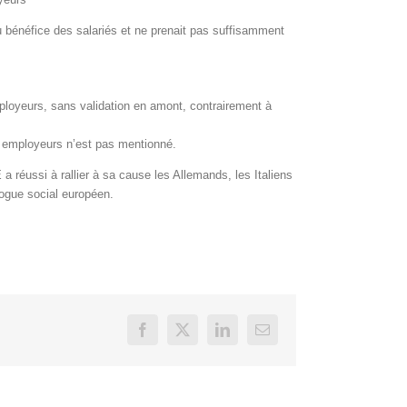
au bénéfice des salariés et ne prenait pas suffisamment
ployeurs, sans validation en amont, contrairement à
es employeurs n’est pas mentionné.
 réussi à rallier à sa cause les Allemands, les Italiens
logue social européen.
Facebook
X
LinkedIn
Email