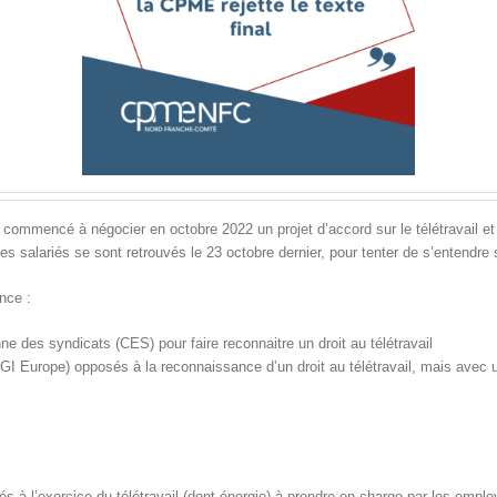
ommencé à négocier en octobre 2022 un projet d’accord sur le télétravail et 
es salariés se sont retrouvés le 23 octobre dernier, pour tenter de s’entendr
nce :
ne des syndicats (CES) pour faire reconnaitre un droit au télétravail
 Europe) opposés à la reconnaissance d’un droit au télétravail, mais avec 
liés à l’exercice du télétravail (dont énergie) à prendre en charge par les empl