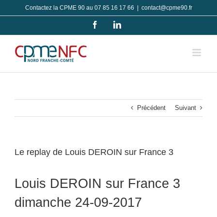
Passer
Contactez la CPME 90 au 07 85 16 17 66
|
contact@cpme90.fr
au
Facebook
LinkedIn
contenu
Précédent
Suivant
Le replay de Louis DEROIN sur France 3
Louis DEROIN
sur France 3
dimanche 24-09-2017