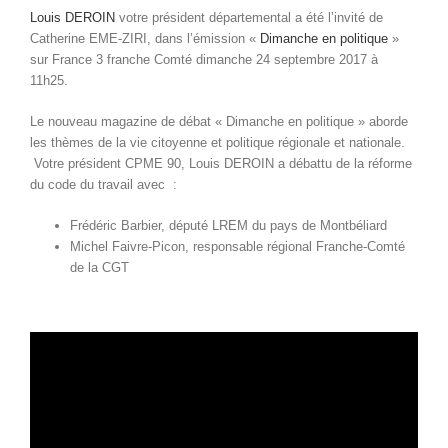
Louis DEROIN
votre président départemental a été l’invité de
Catherine EME-ZIRI, dans l’émission «
Dimanche en politique
»
sur France 3 franche Comté dimanche 24 septembre 2017 à
11h25.
Le nouveau magazine de débat « Dimanche en politique » aborde
les thèmes de la vie citoyenne et politique régionale et nationale.
Votre président CPME 90, Louis DEROIN a débattu de la réforme
du code du travail avec :
Frédéric Barbier, député LREM du pays de Montbéliard
Michel Faivre-Picon, responsable régional Franche-Comté
de la CGT