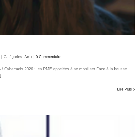
|
Catégories :
Actu
|
0 Commentaire
IA / Cybermois 2026 : les PME appelées à se mobiliser Face à la hausse
]
Lire Plus