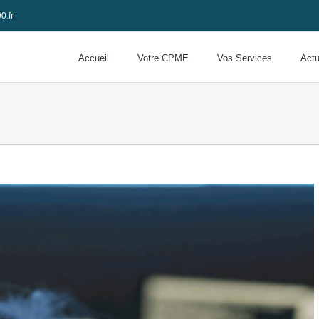
0.fr
Accueil
Votre CPME
Vos Services
Actu