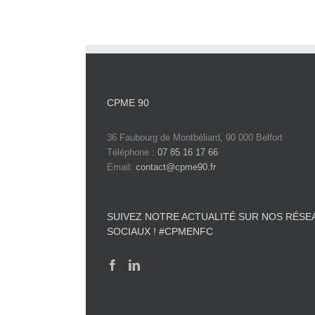
CPME 90
36 Faubourg de Montbéliard, 90 000 Belfort
Téléphone :
07 85 16 17 66
Email:
contact@cpme90.fr
SUIVEZ NOTRE ACTUALITÉ SUR NOS RÉSE
SOCIAUX ! #CPMENFC