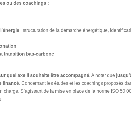
des ou des coachings :
l’énergie
: structuration de la démarche énergétique, identificat
bonation
a transition bas-carbone
 sur quel axe il souhaite être accompagné
. A noter que
jusqu’
e financé
. Concernant les études et les coachings proposés d
s en charge. S’agissant de la mise en place de la norme ISO 50 0
e.