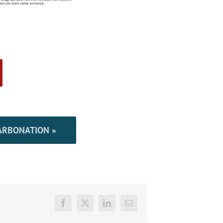
CARBONATION »
Facebook
X
LinkedIn
Email