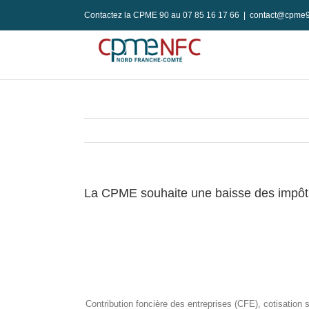
Passer
Contactez la CPME 90 au 07 85 16 17 66
|
contact@cpme9
au
contenu
La CPME souhaite une baisse des impôt
Contribution foncière des entreprises (CFE), cotisation