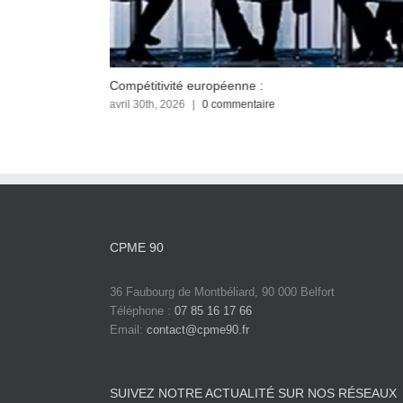
Compétitivité européenne :
avril 30th, 2026
|
0 commentaire
CPME 90
36 Faubourg de Montbéliard, 90 000 Belfort
Téléphone :
07 85 16 17 66
Email:
contact@cpme90.fr
SUIVEZ NOTRE ACTUALITÉ SUR NOS RÉSEAUX