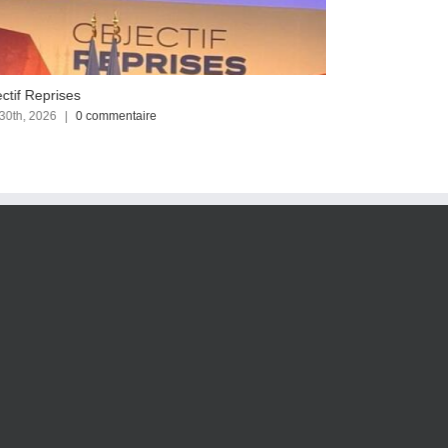
ctif Reprises
Focus sur le C
 30th, 2026
|
0 commentaire
avril 23rd, 2026
|