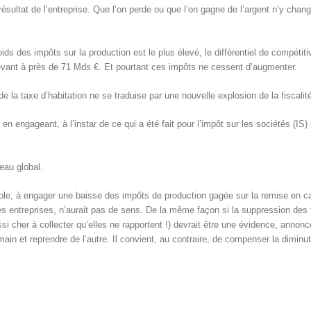
résultat de l’entreprise. Que l’on perde ou que l’on gagne de l’argent n’y chang
s des impôts sur la production est le plus élevé, le différentiel de compétitiv
’élevant à près de 71 Mds €. Et pourtant ces impôts ne cessent d’augmenter.
de la taxe d’habitation ne se traduise par une nouvelle explosion de la fiscalit
 en engageant, à l’instar de ce qui a été fait pour l’impôt sur les sociétés (IS
eau global.
ple, à engager une baisse des impôts de production gagée sur la remise en c
es entreprises, n’aurait pas de sens. De la même façon si la suppression des 
i cher à collecter qu’elles ne rapportent !) devrait être une évidence, annon
main et reprendre de l’autre. Il convient, au contraire, de compenser la dimi