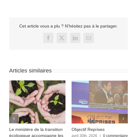
Cet article vous a plu ? N'hésitez pas à le partager.
Facebook
X
LinkedIn
Email
Articles similaires
Le ministère de la transition
Objectif Reprises
F
écologique accompagne les
re
avril 30th, 2026
|
0 commentaire
a