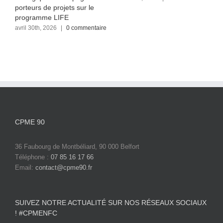
c
porteurs de projets sur le
programme LIFE
avril 30th, 2026
|
0 commentaire
CPME 90
36 Faubourg de Montbéliard, 90 000 Belfort
Téléphone :
07 85 16 17 66
Email:
contact@cpme90.fr
SUIVEZ NOTRE ACTUALITÉ SUR NOS RÉSEAUX SOCIAUX
! #CPMENFC