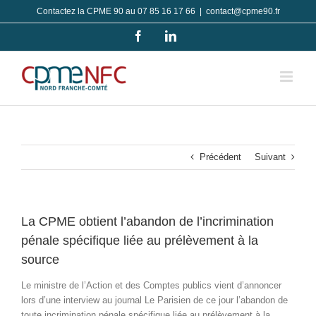
Passer
Contactez la CPME 90 au 07 85 16 17 66
|
contact@cpme90.fr
au
Facebook
LinkedIn
contenu
Précédent
Suivant
La CPME obtient l’abandon de l’incrimination
pénale spécifique liée au prélèvement à la
source
Le ministre de l’Action et des Comptes publics vient d’annoncer
lors d’une interview au journal Le Parisien de ce jour l’abandon de
toute incrimination pénale spécifique liée au prélèvement à la