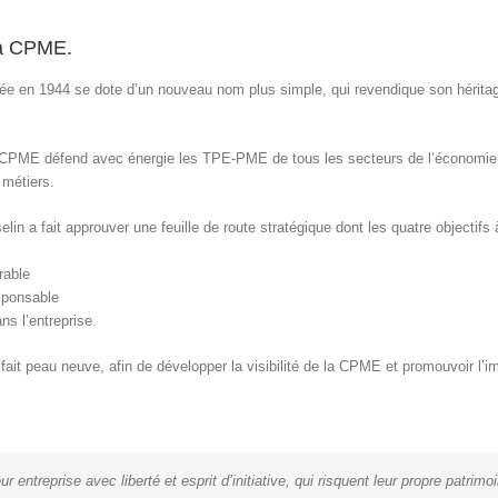
la CPME.
ée en 1944 se dote d’un nouveau nom plus simple, qui revendique son hérita
la CPME défend avec énergie les TPE-PME de tous les secteurs de l’économie. 
 métiers.
in a fait approuver une feuille de route stratégique dont les quatre objectifs 
rable
sponsable
ns l’entreprise.
fait peau neuve, afin de développer la visibilité de la CPME et promouvoir l’
r entreprise avec liberté et esprit d’initiative, qui risquent leur propre patrimo