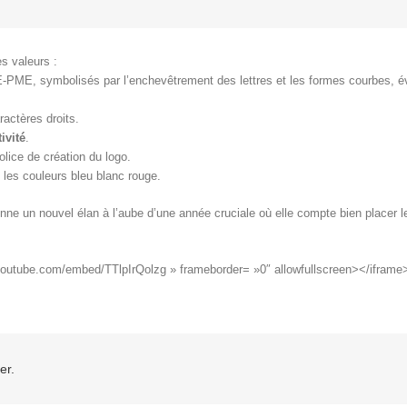
s valeurs :
PE-PME, symbolisés par l’enchevêtrement des lettres et les formes courbes, év
.
ractères droits.
ivité
.
olice de création du logo.
 les couleurs bleu blanc rouge.
nne un nouvel élan à l’aube d’une année cruciale où elle compte bien placer 
youtube.com/embed/TTlpIrQolzg » frameborder= »0″ allowfullscreen></iframe
er.