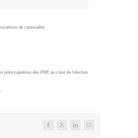
ocatrices de convivialité.
les préoccupations des PME au cœur de l’élection
>
Facebook
X
LinkedIn
Email