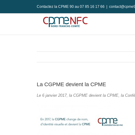
Passer
Contactez la CPME 90 au 07 85 16 17 66
|
contact@cpme9
au
contenu
La CGPME devient la CPME
Le 6 janvier 2017, la CGPME devient la CPME, la Conf