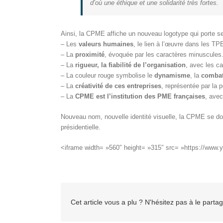
d’où une éthique et une solidarité très fortes.
Ainsi, la CPME affiche un nouveau logotype qui porte se
– Les
valeurs humaines
, le lien à l’œuvre dans les T
– La
proximité
, évoquée par les caractères minuscules
– La
rigueur, la fiabilité de l’organisation
, avec les ca
– La couleur rouge symbolise le
dynamisme
, la
combat
– La
créativité de ces entreprises
, représentée par la p
– La
CPME est l’institution des PME françaises
, avec
Nouveau nom, nouvelle identité visuelle, la CPME se do
présidentielle.
<iframe width= »560″ height= »315″ src= »https://www.
Cet article vous a plu ? N'hésitez pas à le partag