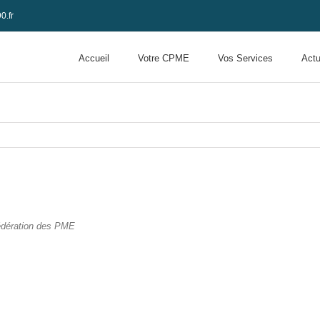
0.fr
Accueil
Votre CPME
Vos Services
Actu
édération des PME