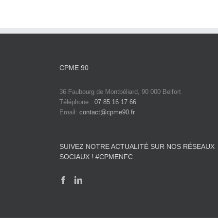
CPME 90
36 Faubourg de Montbéliard, 90 000 Belfort
Téléphone :
07 85 16 17 66
Email:
contact@cpme90.fr
SUIVEZ NOTRE ACTUALITÉ SUR NOS RÉSEAUX
SOCIAUX ! #CPMENFC