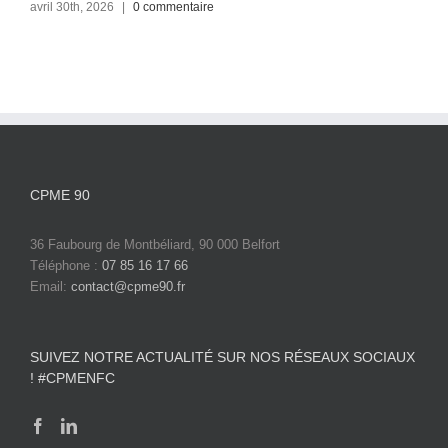
avril 30th, 2026
|
0 commentaire
CPME 90
36 Faubourg de Montbéliard, 90 000 Belfort
Téléphone :
07 85 16 17 66
Email:
contact@cpme90.fr
SUIVEZ NOTRE ACTUALITÉ SUR NOS RÉSEAUX SOCIAUX
! #CPMENFC