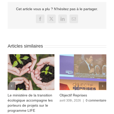
Cet article vous a plu ? N'hésitez pas à le partager.
Facebook
X
LinkedIn
Email
Articles similaires
Le ministère de la transition
Objectif Reprises
F
écologique accompagne les
re
avril 30th, 2026
|
0 commentaire
a
c
porteurs de projets sur le
programme LIFE