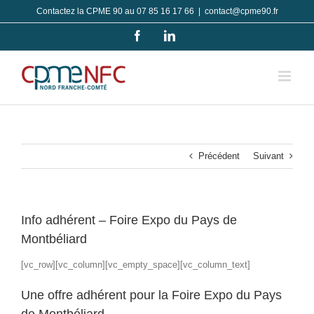
Passer
Contactez la CPME 90 au 07 85 16 17 66
|
contact@cpme90.fr
au
Facebook
LinkedIn
contenu
Précédent
Suivant
Info adhérent – Foire Expo du Pays de
Montbéliard
[vc_row][vc_column][vc_empty_space][vc_column_text]
Une offre adhérent pour la Foire Expo du Pays