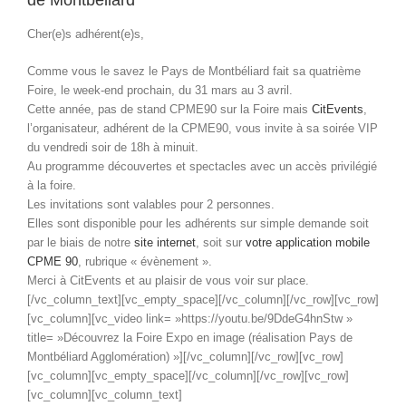
de Montbéliard
Cher(e)s adhérent(e)s,
Comme vous le savez le Pays de Montbéliard fait sa quatrième
Foire, le week-end prochain, du 31 mars au 3 avril.
Cette année, pas de stand CPME90 sur la Foire mais
CitEvents
,
l’organisateur, adhérent de la CPME90, vous invite à sa soirée VIP
du vendredi soir de 18h à minuit.
Au programme découvertes et spectacles avec un accès privilégié
à la foire.
Les invitations sont valables pour 2 personnes.
Elles sont disponible pour les adhérents sur simple demande soit
par le biais de notre
site internet
, soit sur
votre application mobile
CPME 90
, rubrique « évènement ».
Merci à CitEvents et au plaisir de vous voir sur place.
[/vc_column_text][vc_empty_space][/vc_column][/vc_row][vc_row]
[vc_column][vc_video link= »https://youtu.be/9DdeG4hnStw »
title= »Découvrez la Foire Expo en image (réalisation Pays de
Montbéliard Agglomération) »][/vc_column][/vc_row][vc_row]
[vc_column][vc_empty_space][/vc_column][/vc_row][vc_row]
[vc_column][vc_column_text]