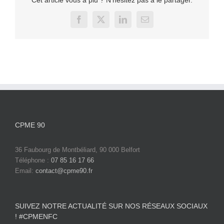
Cet article vous a plu ? N'hésitez pas à le partager.
Facebook
X
LinkedIn
Email
CPME 90
36 Faubourg de Montbéliard, 90 000 Belfort
Téléphone :
07 85 16 17 66
Email:
contact@cpme90.fr
SUIVEZ NOTRE ACTUALITÉ SUR NOS RÉSEAUX SOCIAUX
! #CPMENFC