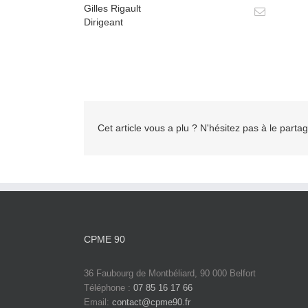
Gilles Rigault
Dirigeant
Cet article vous a plu ? N'hésitez pas à le partag
CPME 90
36 Faubourg de Montbéliard, 90 000 Belfort
Téléphone :
07 85 16 17 66
Email:
contact@cpme90.fr