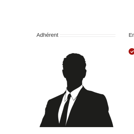
Adhérent
E