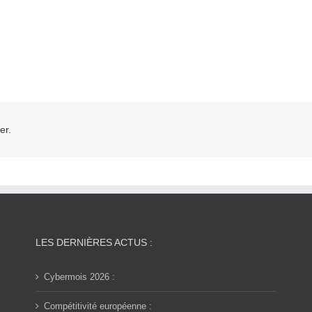
er.
LES DERNIÈRES ACTUS :
Cybermois 2026 :
Compétitivité européenne :