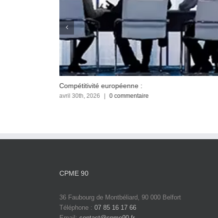
Compétitivité européenne :
avril 30th, 2026
|
0 commentaire
CPME 90
36 Faubourg de Montbéliard, 90 000 Belfort
Téléphone :
07 85 16 17 66
Email:
contact@cpme90.fr