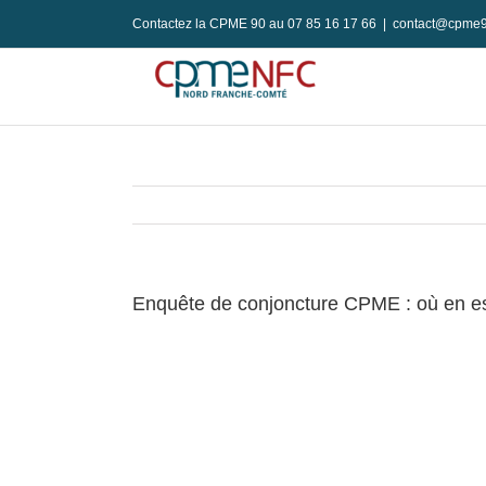
Passer
Contactez la CPME 90 au 07 85 16 17 66
|
contact@cpme9
au
contenu
Enquête de conjoncture CPME : où en e