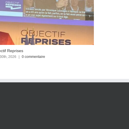
ctif Reprises
Focus sur le C
 30th, 2026
|
0 commentaire
avril 23rd, 2026
|