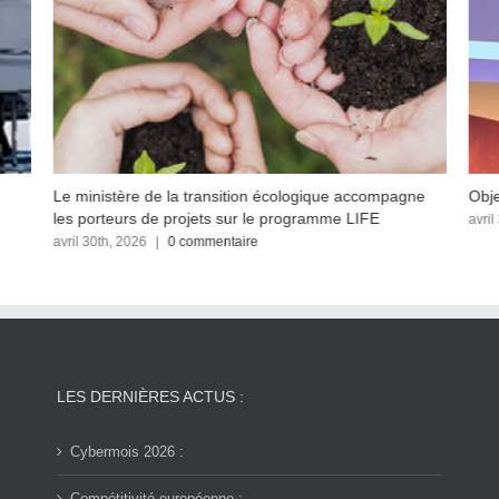
Le ministère de la transition écologique accompagne
Obje
les porteurs de projets sur le programme LIFE
avril
avril 30th, 2026
|
0 commentaire
LES DERNIÈRES ACTUS :
Cybermois 2026 :
Compétitivité européenne :