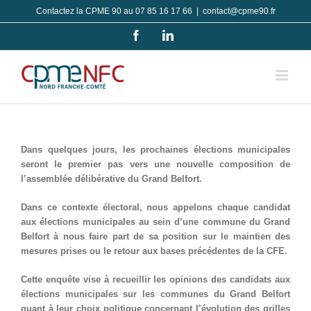
Passer
Contactez la CPME 90 au 07 85 16 17 66
|
contact@cpme90.fr
au
Facebook
LinkedIn
contenu
Dans quelques jours, les prochaines élections municipales
seront le premier pas vers une nouvelle composition de
l’assemblée délibérative du Grand Belfort.
Dans ce contexte électoral, nous appelons chaque candidat
aux élections municipales au sein d’une commune du Grand
Belfort à nous faire part de sa position sur le maintien des
mesures prises ou le retour aux bases précédentes de la CFE.
Cette enquête vise à recueillir les opinions des candidats aux
élections municipales sur les communes du Grand Belfort
quant à leur choix politique concernant l’évolution des grilles