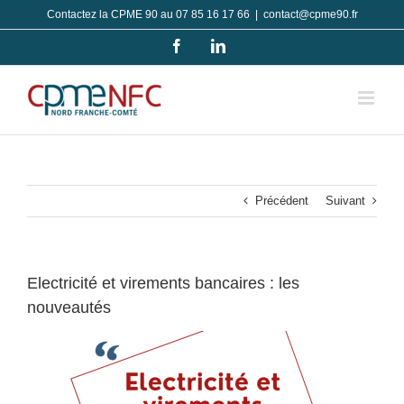
Passer
Contactez la CPME 90 au 07 85 16 17 66
|
contact@cpme90.fr
au
Facebook
LinkedIn
contenu
Précédent
Suivant
Electricité et virements bancaires : les
nouveautés