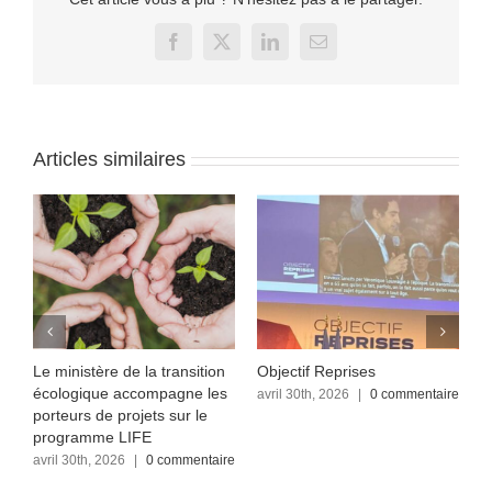
Facebook
X
LinkedIn
Email
Articles similaires
Le ministère de la transition
Objectif Reprises
F
écologique accompagne les
re
avril 30th, 2026
|
0 commentaire
a
c
porteurs de projets sur le
programme LIFE
avril 30th, 2026
|
0 commentaire