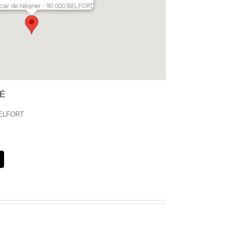
car de Négrier - 90 000 BELFORT
É
 BELFORT