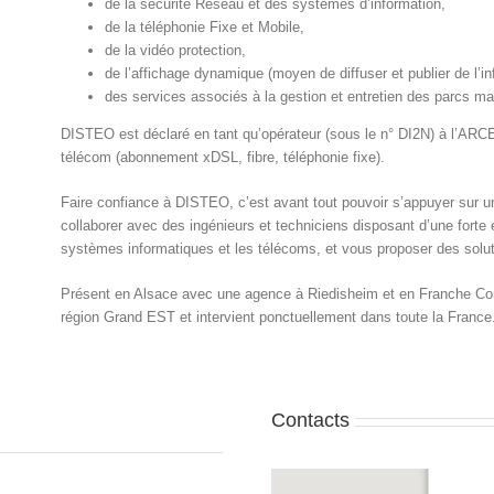
de la sécurité Réseau et des systèmes d’information,
de la téléphonie Fixe et Mobile,
de la vidéo protection,
de l’affichage dynamique (moyen de diffuser et publier de l’inf
des services associés à la gestion et entretien des parcs mat
DISTEO est déclaré en tant qu’opérateur (sous le n° DI2N) à l’ARC
télécom (abonnement xDSL, fibre, téléphonie fixe).
Faire confiance à DISTEO, c’est avant tout pouvoir s’appuyer sur u
collaborer avec des ingénieurs et techniciens disposant d’une forte 
systèmes informatiques et les télécoms, et vous proposer des solut
Présent en Alsace avec une agence à Riedisheim et en Franche Co
région Grand EST et intervient ponctuellement dans toute la France
Contacts