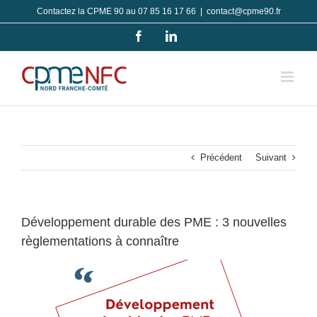
Passer
Contactez la CPME 90 au 07 85 16 17 66
|
contact@cpme90.fr
au
Facebook
LinkedIn
contenu
Précédent
Suivant
Développement durable des PME : 3 nouvelles
règlementations à connaître