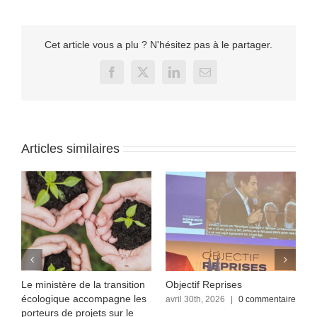
Cet article vous a plu ? N'hésitez pas à le partager.
Facebook
X
LinkedIn
Email
Articles similaires
Le ministère de la transition
Objectif Reprises
F
écologique accompagne les
re
avril 30th, 2026
|
0 commentaire
a
c
porteurs de projets sur le