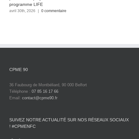
programme LIFE
avril 30th, 2026
|
0 commentaire
CPME 90
36 Faubourg de Montbéliard, 90 000 Belfort
Téléphone :
07 85 16 17 66
Email:
contact@cpme90.fr
SUIVEZ NOTRE ACTUALITÉ SUR NOS RÉSEAUX SOCIAUX
! #CPMENFC