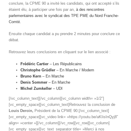
conclure, la CPME 90 a invité les candidats, qui ont accepté s’ils
étaient élu, à participer une fois par an,
à des rencontres
parlementaires avec le syndicat des TPE PME du Nord Franche-
Comté.
Ensuite chaque candidat a pu prendre 2 minutes pour conclure ce
débat.
Retrouvez leurs conclusions en cliquant sur le lien associé :
Frédéric Cartier
– Les Républicains
Christophe Grüdler
– En Marche / Modem
Bruno Kern
– En Marche
Denis Sommer
– En Marche
Michel Zumkeller
– UDI
[/vc_column_text][/vc_column][vc_column width= »1/2″]
[vc_empty_space][vc_column_text]Retrouvez la conclusion de
Louis Deroin,
Président de la CPME 90.[/vc_column_text]
[vc_empty_space][vc_video link= »https://youtu.be/aKIisInQyj8″
align= »center »][/vc_column][/vc_row][vc_row][vc_column]
[vc_empty_space][vc_text_separator title= »Merci à nos