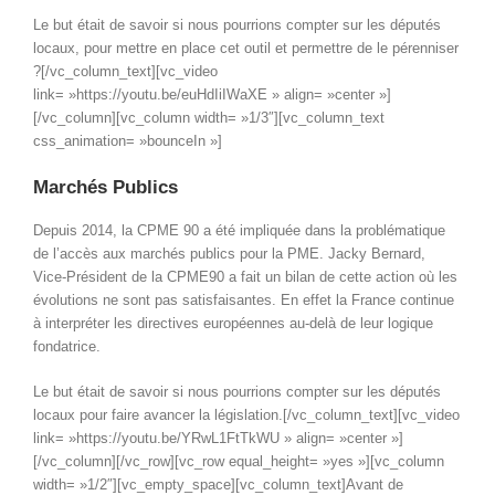
Le but était de savoir si nous pourrions compter sur les députés
locaux, pour mettre en place cet outil et permettre de le pérenniser
?[/vc_column_text][vc_video
link= »https://youtu.be/euHdIiIWaXE » align= »center »]
[/vc_column][vc_column width= »1/3″][vc_column_text
css_animation= »bounceIn »]
Marchés Publics
Depuis 2014, la CPME 90 a été impliquée dans la problématique
de l’accès aux marchés publics pour la PME. Jacky Bernard,
Vice-Président de la CPME90 a fait un bilan de cette action où les
évolutions ne sont pas satisfaisantes. En effet la France continue
à interpréter les directives européennes au-delà de leur logique
fondatrice.
Le but était de savoir si nous pourrions compter sur les députés
locaux pour faire avancer la législation.[/vc_column_text][vc_video
link= »https://youtu.be/YRwL1FtTkWU » align= »center »]
[/vc_column][/vc_row][vc_row equal_height= »yes »][vc_column
width= »1/2″][vc_empty_space][vc_column_text]Avant de