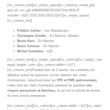
[/vc_column_text][vc_empty_space][vc_masonry_media_grid
grid_id= »vc_gid:1498459300735-f642701e-8831-9″
include= »3327,3325,3326,3323,3324″][vc_empty_space]
[vc_column_text]
Frédéric Cartier
– Les Républicains
Christophe Grüdler
– En Marche / Modem
Bruno Kern
– En Marche
Denis Sommer
– En Marche
Michel Zumkeller
– UDI
[/vc_column_text][vc_empty_space][/vc_column][/vc_row][vc_row
equal_height= »yes »][vc_column width= »1/2″]
[vc_column_text]Pendant plus de 2 heures, les candidats ont
débattus autour de questions sur les attentes des chefs
d’entreprises, notamment pour les
TPE et PME patrimoniales
,
celles dont les chefs d’entreprise prennent au quotidien
des
risques personnels et familiaux,
et qui ont la volonté de donner
du sens à leurs entreprises.
[/vc_column_text][/vc_column][vc_column width= »1/2″][vc_video