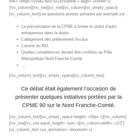
link= »https://youtu.be/ESc2kckdNNs » align= »center »]
[/vc_column][/vc_row][vc_row][vc_column][vc_empty_space]
[vc_column_text]Les questions posées portaient par exemple sur :
La préconisation de la CPME à limiter le statut d’auto-
entrepreneur dans la durée.
L’allégement des prélèvement fiscaux
L’avenir du RSI
Quelles compétences devant être confiées au Pôle
Métropolitain Nord Franche-Comté
…
[/vc_column_text][vc_empty_space][vc_column_text]
Ce débat était également l’occasion de
présenter quelques initiatives portées par la
CPME 90 sur le Nord Franche-Comté.
[/vc_column_text][vc_empty_space height= »50px »][/vc_column]
[/vc_row][vc_row equal_height= »yes »][vc_column width= »1/3″]
[vc_column_text css_animation= »bounceIn »]