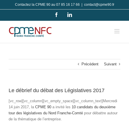
Passer
Contactez la CPME 90 au 07 85 16 17 66
|
contact@cpme90.fr
au
Facebook
LinkedIn
contenu
Précédent
Suivant
Le débrief du débat des Législatives 2017
[vc_row][vc_column][vc_empty_space][vc_column_text]Mercredi
14 juin 2017, la
CPME 90
a invité les
10 candidats du deuxième
tour des législatives du Nord Franche-Comté
pour débattre autour
de la thématique de l’entreprise.