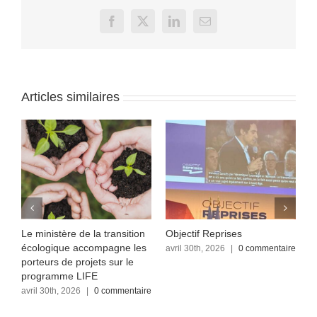
Facebook
X
LinkedIn
Email
Articles similaires
Le ministère de la transition
Objectif Reprises
F
écologique accompagne les
re
avril 30th, 2026
|
0 commentaire
a
c
porteurs de projets sur le
programme LIFE
avril 30th, 2026
|
0 commentaire