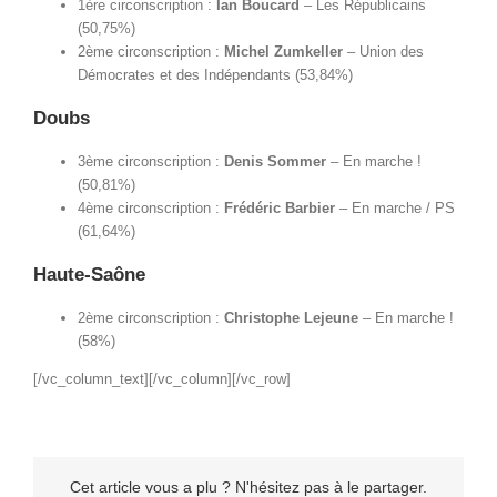
1ère circonscription :
Ian Boucard
–
Les Républicains
(50,75%)
2ème circonscription :
Michel Zumkeller
–
Union des
Démocrates et des Indépendants (53,84%)
Doubs
3ème circonscription :
Denis Sommer
–
En marche !
(50,81%)
4ème circonscription :
Frédéric Barbier
– En marche / PS
(61,64%)
Haute-Saône
2ème circonscription :
Christophe Lejeune
–
En marche !
(58%)
[/vc_column_text][/vc_column][/vc_row]
Cet article vous a plu ? N'hésitez pas à le partager.