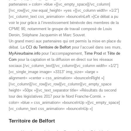
partenaires » color= »blue »][vc_empty_space][/vc_column]
[/vc_row][vc_row equal_height= »yes »][vc_column width= »1/2″]
[vc_column_text css_animation= »bounceInLeft »]Ce débat a pu
voir le jour grâce à l’investissement bénévole des membres de la
CPME 90, notamment le groupe de travail composé de Louis
Deroin, Stéphane Jacquemin et Marc Souvet.
Un grand merci aux partenaires qui ont permis la mise en place du
débat. La
CCI du Territoire de Belfort
pour l’accueil dans ses murs,
MyAireurbaine.info
pour l’accompagnement,
Time Prod
et
Tête de
Com
pour la captation et la diffusion en direct sur les réseaux
sociaux.[/vc_column_text][/vc_column][vc_column width= »1/2″]
[vc_single_image image= »3313″ img_size= »large »
alignment= »center » css_animation= »bounceInRight »]
[/vc_column][/vc_row][vc_row][vc_column][vc_empty_space
height= »50px »][vc_text_separator title= »Résultats du second
tour des législatives 2017 pour le Nord Franche-Comté. »
color= »blue » css_animation= »bounceInUp »][vc_empty_space]
[vc_column_text css_animation= »bounceInUp »]
Territoire de Belfort